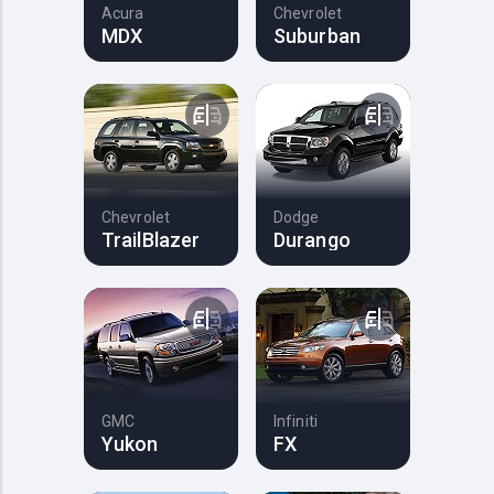
Acura
Chevrolet
MDX
Suburban
Chevrolet
Dodge
TrailBlazer
Durango
GMC
Infiniti
Yukon
FX