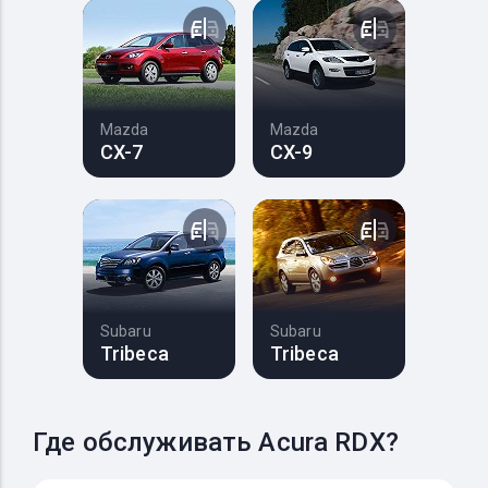
Mazda
Mazda
CX-7
CX-9
Subaru
Subaru
Tribeca
Tribeca
Где обслуживать Acura RDX?