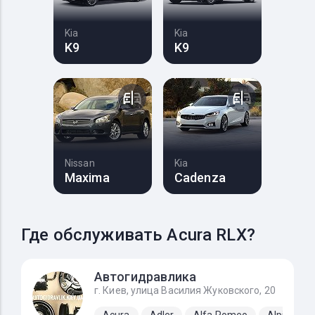
Kia
Kia
K9
K9
Nissan
Kia
Maxima
Cadenza
Где обслуживать Acura RLX?
Автогидравлика
г. Киев, улица Василия Жуковского, 20
Acura
Adler
Alfa Romeo
Alpine