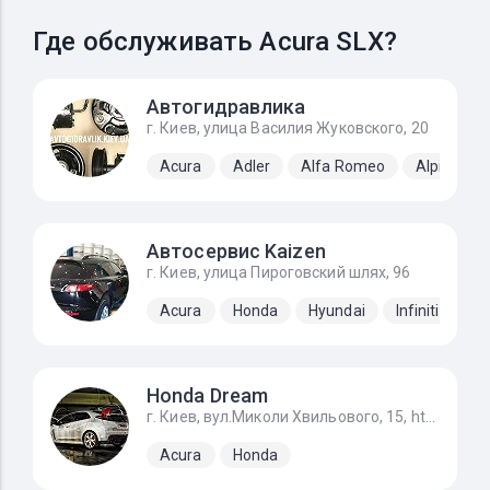
Где обслуживать Acura SLX?
Автогидравлика
г. Киев, улица Василия Жуковского, 20
Acura
Adler
Alfa Romeo
Alpine
Автосервис Kaizen
г. Киев, улица Пироговский шлях, 96
Acura
Honda
Hyundai
Infiniti
Ki
Honda Dream
г. Киев, вул.Миколи Хвильового, 15, https://g.page/STO_Honda?share
Acura
Honda