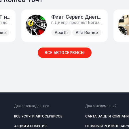
Италмоторс FIAT на Кольцевой
Фиат Сервис Днепр \ Fiat Service Dnipro
г. Киев, ул. Кольцевая дорога, 14
г. Днепр, проспект Богдана Хмельницкого, 143, Вьезд за автосалон налево 1 - 3 бокс.
meo
Fiat
Lancia
Abarth
Alfa Romeo
Dodge
F
ВСЕ АВТОСЕРВИСЫ
Для автовладельцев
Для автокомпаний
ВСЕ УСЛУГИ АВТОСЕРВИСОВ
CARTA.UA ДЛЯ КОМПАНИ
АКЦИИ И СОБЫТИЯ
ОТЗЫВЫ И РЕЙТИНГ CARt