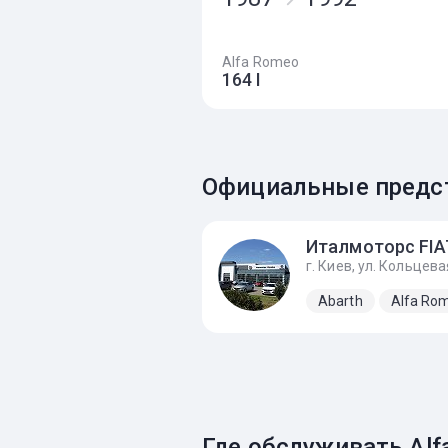
Alfa Romeo
164 I
Официальные предст
Abarth
Alfa Ro
Где обслуживать Alf