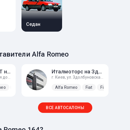
Седан
авители Alfa Romeo
Италмоторс FIAT на Кольцевой
Италмоторс на Здолбуновской
г. Киев, ул. Кольцевая дорога, 14
г. Киев, ул. Здолбуновская, 3, корпус 2
meo
Fiat
Lancia
Alfa Romeo
Fiat
Fiat-Abarth
ВСЕ АВТОСАЛОНЫ
a Romeo 164?