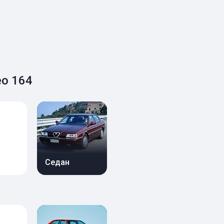
eo 164
Седан