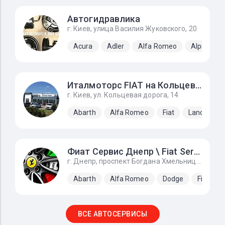
Автогидравлика
г. Киев, улица Василия Жуковского, 20
Acura
Adler
Alfa Romeo
Alpine
Италмоторс FIAT на Кольцевой
г. Киев, ул. Кольцевая дорога, 14
Abarth
Alfa Romeo
Fiat
Lancia
Фиат Сервис Днепр \ Fiat Service Dnipro
г. Днепр, проспект Богдана Хмельницкого, 143, Вьезд за автосалон налево 1 - 3 бокс.
Abarth
Alfa Romeo
Dodge
Fiat
ВСЕ АВТОСЕРВИСЫ