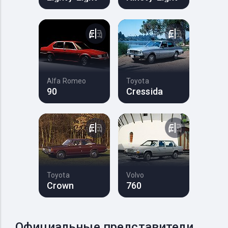
Alfa Romeo
Toyota
90
Cressida
Toyota
Volvo
Crown
760
Официальные представители