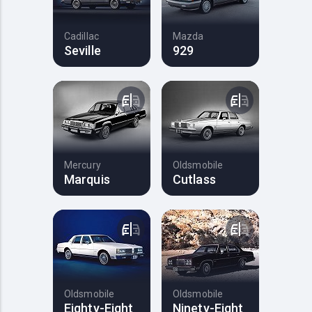
Cadillac
Mazda
Seville
929
Mercury
Oldsmobile
Marquis
Cutlass
Oldsmobile
Oldsmobile
Eighty-Eight
Ninety-Eight