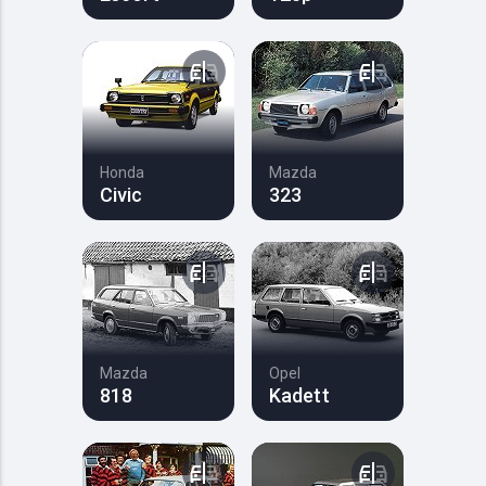
Honda
Mazda
Civic
323
Mazda
Opel
818
Kadett