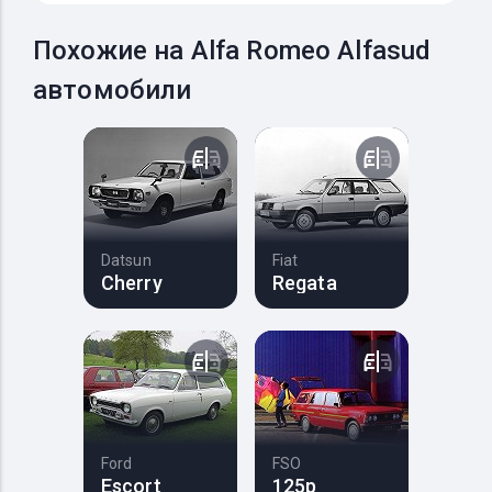
Похожие на Alfa Romeo Alfasud
автомобили
Datsun
Fiat
Cherry
Regata
Ford
FSO
Escort
125p