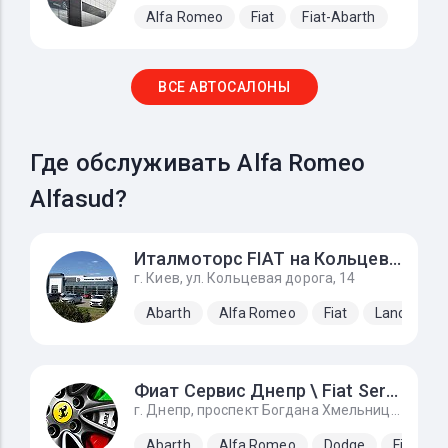
Alfa Romeo
Fiat
Fiat-Abarth
ВСЕ АВТОСАЛОНЫ
Где обслуживать Alfa Romeo
Alfasud?
Италмоторс FIAT на Кольцевой
г. Киев, ул. Кольцевая дорога, 14
Abarth
Alfa Romeo
Fiat
Lancia
Фиат Сервис Днепр \ Fiat Service Dnipro
г. Днепр, проспект Богдана Хмельницкого, 143, Вьезд за автосалон налево 1 - 3 бокс.
Abarth
Alfa Romeo
Dodge
Fiat