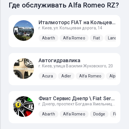
Где обслуживать Alfa Romeo RZ?
Италмоторс FIAT на Кольцевой
г. Киев, ул. Кольцевая дорога, 14
Abarth
Alfa Romeo
Fiat
Lancia
Автогидравлика
г. Киев, улица Василия Жуковского, 20
Acura
Adler
Alfa Romeo
Alpine
Фиат Сервис Днепр \ Fiat Service Dnipro
г. Днепр, проспект Богдана Хмельницкого, 143, Вьезд за автосалон налево 1 - 3 бокс.
Abarth
Alfa Romeo
Dodge
Fiat