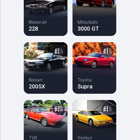
Maserati
Mitsubishi
228
3000 GT
Nissan
Toyota
200SX
Supra
TVR
Venturi