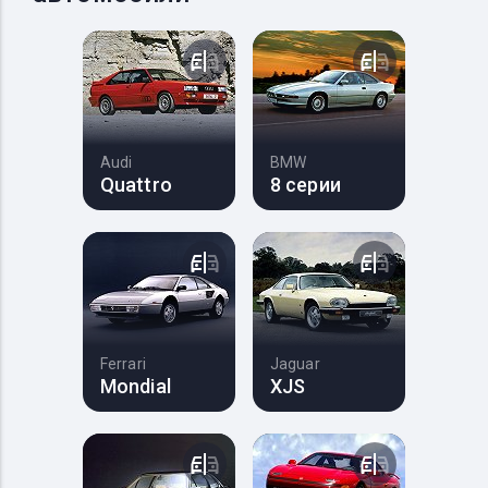
Audi
BMW
Quattro
8 серии
Ferrari
Jaguar
Mondial
XJS