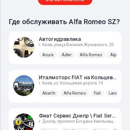
Где обслуживать Alfa Romeo SZ?
Автогидравлика
г. Киев, улица Василия Жуковского, 20
Acura
Adler
Alfa Romeo
Alpine
Италмоторс FIAT на Кольцевой
г. Киев, ул. Кольцевая дорога, 14
Abarth
Alfa Romeo
Fiat
Lancia
Фиат Сервис Днепр \ Fiat Service Dnipro
г. Днепр, проспект Богдана Хмельницкого, 143, Вьезд за автосалон налево 1 - 3 бокс.