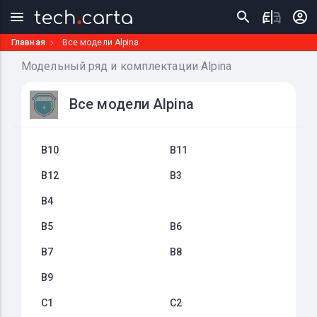
Главная
Все модели Alpina
Модельный ряд и комплектации Alpina
Все модели Alpina
B10
B11
B12
B3
B4
B5
B6
B7
B8
B9
C1
C2