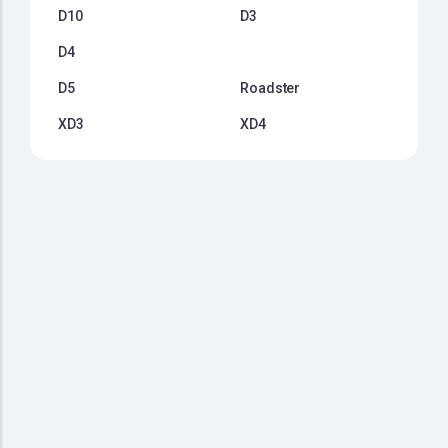
D10
D3
D4
D5
Roadster
XD3
XD4