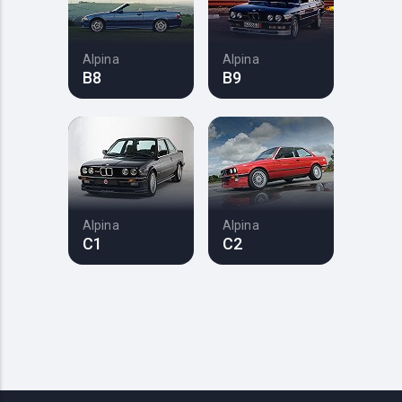
Alpina
Alpina
B8
B9
Alpina
Alpina
C1
C2