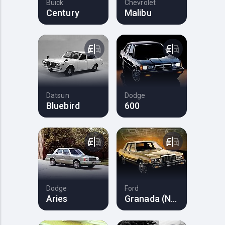
Buick
Chevrolet
Century
Malibu
Datsun
Dodge
Bluebird
600
Dodge
Ford
Aries
Granada (North America)