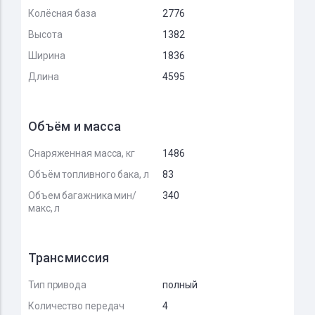
Колёсная база
2776
Высота
1382
Ширина
1836
Длина
4595
Объём и масса
Снаряженная масса, кг
1486
Объём топливного бака, л
83
Объем багажника мин/
340
макс, л
Трансмиссия
Тип привода
полный
Количество передач
4