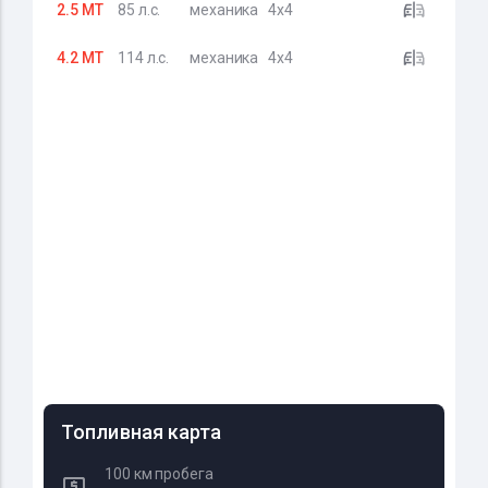
2.5 MT
85 л.с.
механика
4x4
4.2 MT
114 л.с.
механика
4x4
Топливная карта
100 км пробега