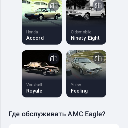
Honda
Oldsmobile
Accord
Ninety-Eight
Vauxhall
Yulon
Royale
Feeling
Где обслуживать AMC Eagle?