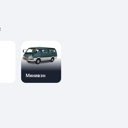
c
Минивэн