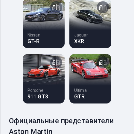
Nissan
Jaguar
GT-R
XKR
Porsche
Ultima
911 GT3
GTR
Официальные представители
Aston Martin