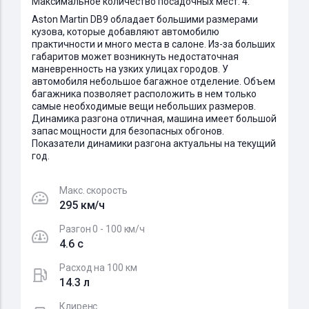
Максимальное количество посадочных мест: 4.
Aston Martin DB9 обладает большими размерами
кузова, которые добавляют автомобилю
практичности и много места в салоне. Из-за больших
габаритов может возникнуть недостаточная
маневренность на узких улицах городов. У
автомобиля небольшое багажное отделение. Объем
багажника позволяет расположить в нем только
самые необходимые вещи небольших размеров.
Динамика разгона отличная, машина имеет большой
запас мощности для безопасных обгонов.
Показатели динамики разгона актуальны на текущий
год.
Макс. скорость
295 км/ч
Разгон 0 - 100 км/ч
4.6 c
Расход на 100 км
14.3 л
Клиренс