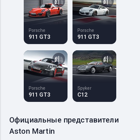
Porsche
Porsche
911 GT3
911 GT3
Porsche
Spyker
911 GT3
C12
Официальные представители
Aston Martin