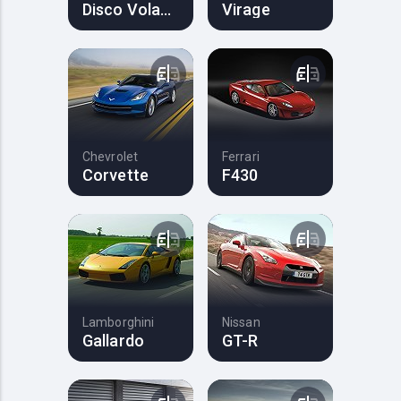
Disco Volante
Virage
Chevrolet
Ferrari
Corvette
F430
Lamborghini
Nissan
Gallardo
GT-R