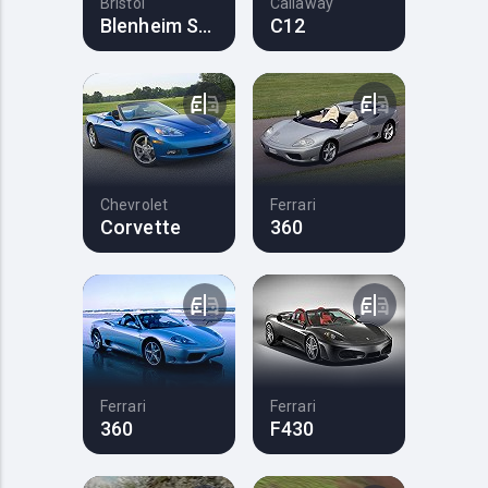
Bristol
Callaway
Blenheim Speedster
C12
Chevrolet
Ferrari
Corvette
360
Ferrari
Ferrari
360
F430