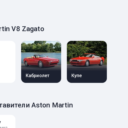
tin V8 Zagato
Кабриолет
Купе
авители Aston Martin
v
г. Киев, ул. Богдана Хмельницкого, 21