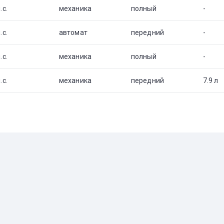
.с.
механика
полный
-
.с.
автомат
передний
-
.с.
механика
полный
-
.с.
механика
передний
7.9 л