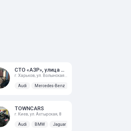
СТО «АЗР»‎, улица Волынская, д. 38
г. Харьков, ул. Волынская, д. 38
Skoda
Audi
Volkswagen
Mercedes-Benz
Porsche
SEAT
Skoda
TOWNCARS
г. Киев, ул. Ахтырская, 8
Volkswagen
Audi
BMW
Jaguar
Land Rover
Mercedes-Be