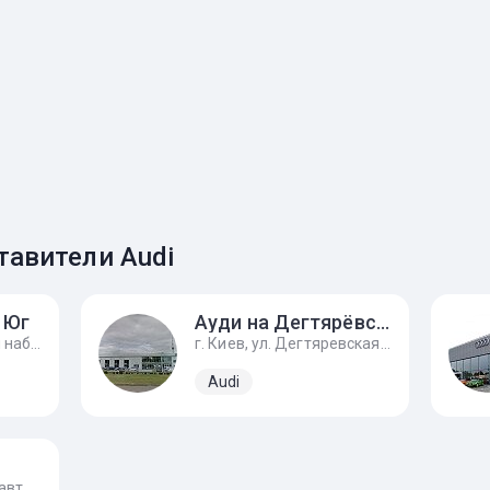
авители Audi
 Юг
Ауди на Дегтярёвской
г. Киев, Днепровская набережная, 16в
г. Киев, ул. Дегтяревская, 54
Audi
г. Одесса, ул. Космонавта Комарова, 3