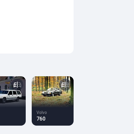
Volvo
760