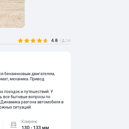
4.8
(
24)
тся бензинновым двигателем,
томат, механика. Привод:
 поездок и путешествий. У
ь все бытовые вопросы по
. Динамика разгона автомобиля в
ожных ситуаций.
Клиренс
130 - 133 мм