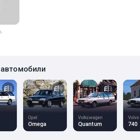
.
0 автомобили
Opel
Volkswagen
Volvo
Omega
Quantum
740