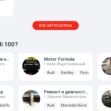
ВСЕ АВТОСАЛОНЫ
i 100?
Audi Центр Львов на Липинского
Motor Formula
г. Львов, ул. Липинского, 54д
г. Киев, Индустриальный переулок, 23, За заправкой KLO направо
Audi
Bentley
Porsche
SEAT
up
Ремонт и диагности механического инжектора ke-jetronic
г. Киев, улица Соборная, 6а
г. Харьков, Машиностроительная улица, 9, автоград
and Rover
Lexus
Mercedes-Benz
Audi
Mercedes-Benz
Rolls-Royce
Toyota