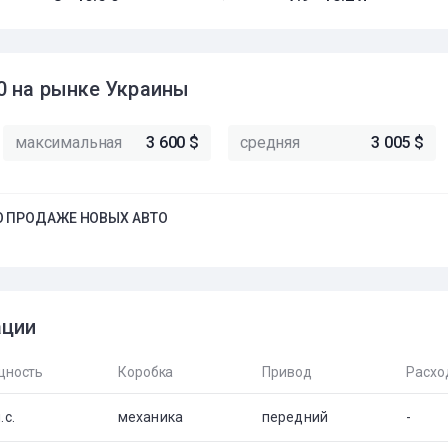
0 на рынке Украины
максимальная
3 600 $
средняя
3 005 $
 ПРОДАЖЕ НОВЫХ АВТО
ации
ность
Коробка
Привод
Расхо
.с.
механика
передний
-