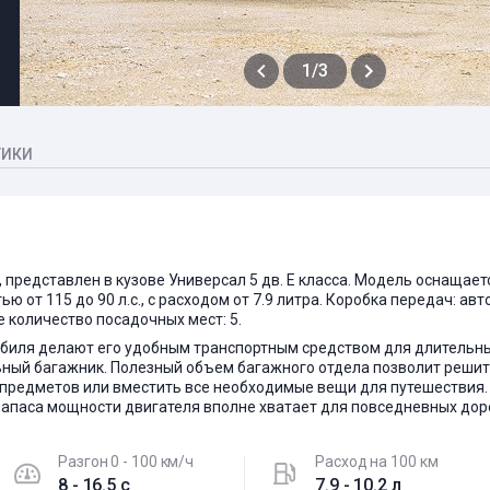
1/3
ТИКИ
, представлен в кузове Универсал 5 дв. E класса. Модель оснащае
ью от 115 до 90 л.с., с расходом от 7.9 литра. Коробка передач: ав
 количество посадочных мест: 5.
биля делают его удобным транспортным средством для длительных
ный багажник. Полезный объем багажного отдела позволит решит
 предметов или вместить все необходимые вещи для путешествия
Запаса мощности двигателя вполне хватает для повседневных дор
Разгон 0 - 100 км/ч
Расход на 100 км
8 - 16.5 c
7.9 - 10.2 л