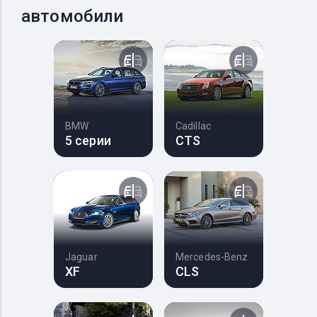
автомобили
BMW
Cadillac
5 серии
CTS
Jaguar
Mercedes-Benz
XF
CLS