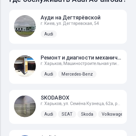
Ауди на Дегтярёвской
г. Киев, ул. Дегтяревская, 54
Audi
Ремонт и диагности механического инжектора ke-jetronic
г. Харьков, Машиностроительная улица, 9, автоград
Audi
Mercedes-Benz
SKODABOX
г. Харьков, ул. Семёна Кузнеца, 62а, рядом Воробьевы горы на Полях и Барс
Audi
SEAT
Skoda
Volkswagen