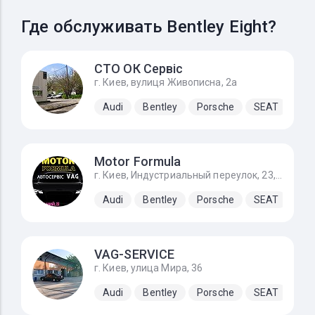
Где обслуживать Bentley Eight?
СТО ОК Сервіс
г. Киев, вулиця Живописна, 2а
Audi
Bentley
Porsche
SEAT
Sk
Motor Formula
г. Киев, Индустриальный переулок, 23, За заправкой KLO направо
Audi
Bentley
Porsche
SEAT
Sk
VAG-SERVICE
г. Киев, улица Мира, 36
Audi
Bentley
Porsche
SEAT
Sk