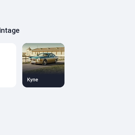
intage
Купе