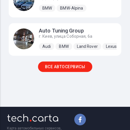
BMW
BMW-Alpina
Auto Tuning Group
г. Киев, улица Соборная, 6а
Audi
BMW
Land Rover
Lexus
Me
ВСЕ АВТОСЕРВИСЫ
Карта автомобильных сервисов,