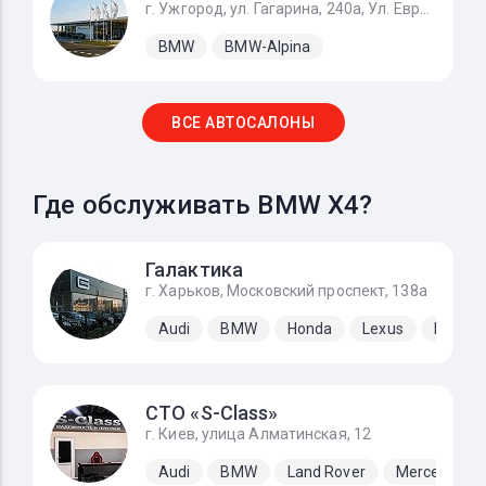
г. Ужгород, ул. Гагарина, 240а, Ул. Европейская 1, с. Баранинцы
BMW
BMW-Alpina
ВСЕ АВТОСАЛОНЫ
Где обслуживать BMW X4?
Галактика
г. Харьков, Московский проспект, 138а
Audi
BMW
Honda
Lexus
Merced
СТО «S-Class»
г. Киев, улица Алматинская, 12
Audi
BMW
Land Rover
Mercedes-B