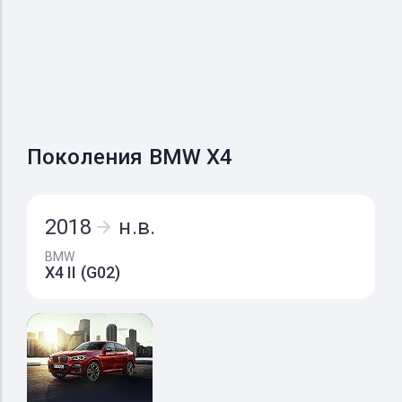
Поколения BMW X4
2018
н.в.
BMW
X4 II (G02)