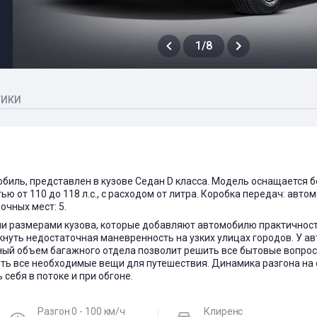
1/8
ТИКИ
омобиль, представлен в кузове Седан D класса. Модель оснащается
тью от 110 до 118 л.с., с расходом от литра. Коробка передач: авто
чных мест: 5.
ми размерами кузова, которые добавляют автомобилю практичности
нуть недостаточная маневренность на узких улицах городов. У а
ый объем багажного отдела позволит решить все бытовые вопрос
ть все необходимые вещи для путешествия. Динамика разгона на
себя в потоке и при обгоне.
Разгон 0 - 100 км/ч
Клиренс