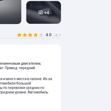
+4
4.0
(
3)
 бензинновым двигателем,
мат. Привод: передний.
 и много места в салоне. Из-за
втомобиля большой
ы по перевозке средних по
 среднем уровне. Автомобиль