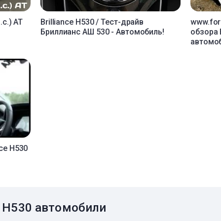
.с.) AT
Brilliance H530 / Тест-драйв
www.foru
Бриллианс АШ 530 - Автомобиль!
обзора 
автомоб
nce H530
ce H530 автомобили