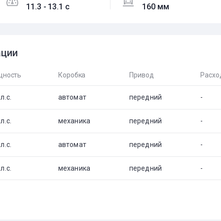
11.3 - 13.1 c
160 мм
ации
ность
Коробка
Привод
Расхо
л.с.
автомат
передний
-
л.с.
механика
передний
-
л.с.
автомат
передний
-
л.с.
механика
передний
-