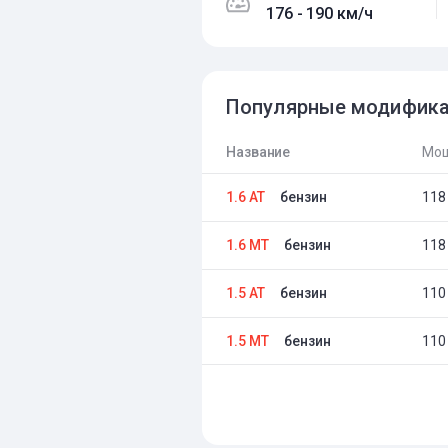
176 - 190 км/ч
Популярные модифик
Название
Мощ
1.6 AT
бензин
118 
1.6 MT
бензин
118 
1.5 AT
бензин
110 
1.5 MT
бензин
110 