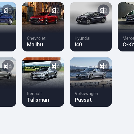
Chevrolet
Hyundai
Merc
Malibu
i40
C-К
Renault
Volkswagen
Talisman
Passat