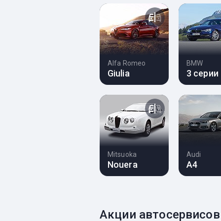
Alfa Romeo
BMW
Giulia
3 серии
Mitsuoka
Audi
Nouera
A4
Акции автосервисов