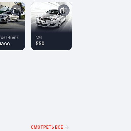
edes-Benz
MG
ласс
550
СМОТРЕТЬ ВСЕ