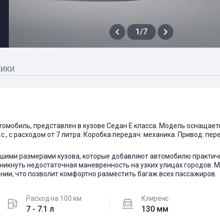
1/7
ТИКИ
 автомобиль, представлен в кузове Седан E класса. Модель оснаща
.с., с расходом от 7 литра. Коробка передач: механика. Привод: п
льшими размерами кузова, которые добавляют автомобилю практичн
никнуть недостаточная маневренность на узких улицах городов. 
нии, что позволит комфортно разместить багаж всех пассажиров.
Расход на 100 км
Клиренс
7 - 7.1 л
130 мм