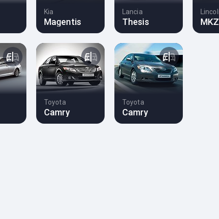
Kia
Lancia
Linco
Magentis
Thesis
MK
Toyota
Toyota
Camry
Camry