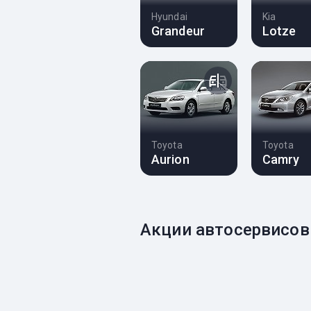
Hyundai
Kia
Grandeur
Lotze
Toyota
Toyota
Aurion
Camry
Акции автосервисов