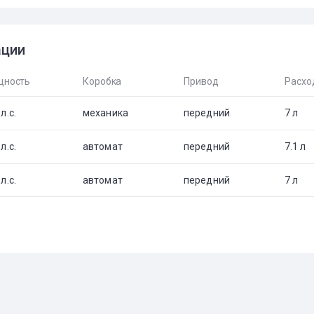
ации
ность
Коробка
Привод
Расхо
л.с.
механика
передний
7 л
л.с.
автомат
передний
7.1 л
л.с.
автомат
передний
7 л