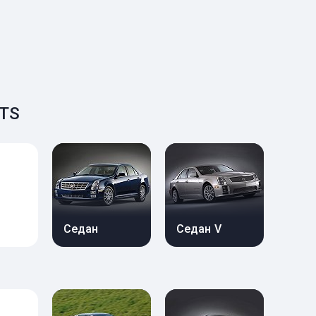
STS
Седан
Седан V