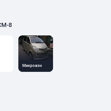
CM-8
Микровэн