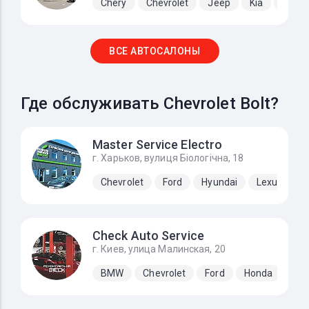
Chery
Chevrolet
Jeep
Kia
Lada
ВСЕ АВТОСАЛОНЫ
Где обслуживать Chevrolet Bolt?
Master Service Electro
г. Харьков, вулиця Біологічна, 18
Chevrolet
Ford
Hyundai
Lexus
N
Check Auto Service
г. Киев, улица Малинская, 20
BMW
Chevrolet
Ford
Honda
Hyu