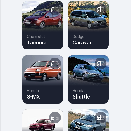
Chevrolet
Dodge
Tacuma
Caravan
Honda
Honda
S-MX
Shuttle