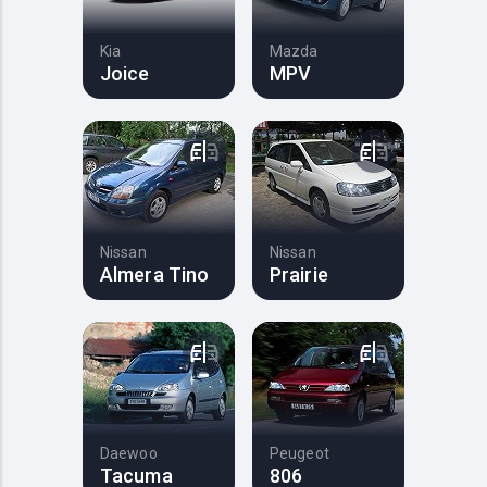
Kia
Mazda
Joice
MPV
Nissan
Nissan
Almera Tino
Prairie
Daewoo
Peugeot
Tacuma
806