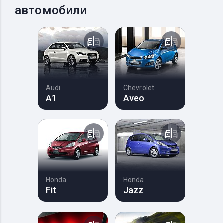
автомобили
Audi
Chevrolet
A1
Aveo
Honda
Honda
Fit
Jazz