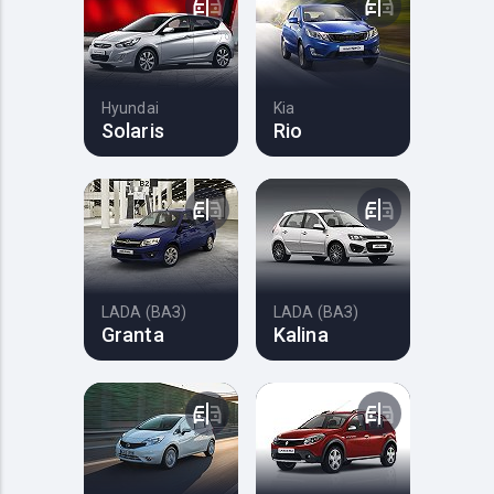
Hyundai
Kia
Solaris
Rio
LADA (ВАЗ)
LADA (ВАЗ)
Granta
Kalina