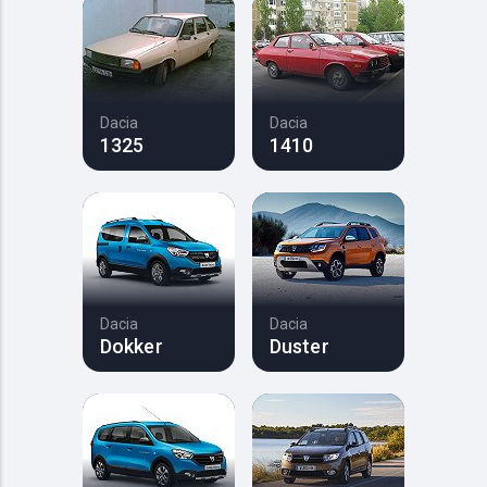
Dacia
Dacia
1325
1410
Dacia
Dacia
Dokker
Duster