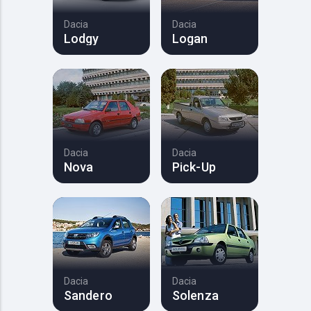
Dacia
Dacia
Lodgy
Logan
Dacia
Dacia
Nova
Pick-Up
Dacia
Dacia
Sandero
Solenza