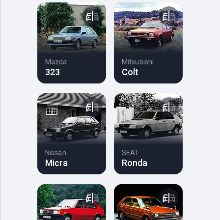
Mazda
Mitsubishi
323
Colt
Nissan
SEAT
Micra
Ronda