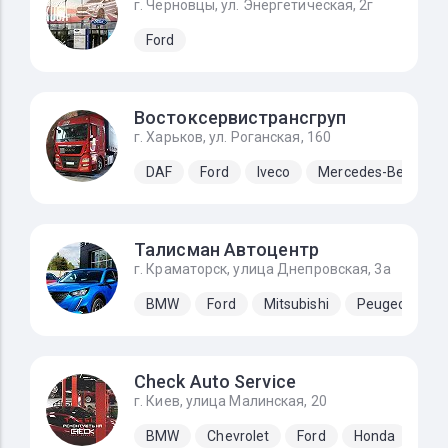
г. Черновцы, ул. Энергетическая, 2г
Ford
Востоксервистрансгруп
г. Харьков, ул. Роганская, 160
DAF
Ford
Iveco
Mercedes-Benz
Талисман Автоцентр
г. Краматорск, улица Днепровская, 3а
BMW
Ford
Mitsubishi
Peugeot
S
Check Auto Service
г. Киев, улица Малинская, 20
BMW
Chevrolet
Ford
Honda
Hyu