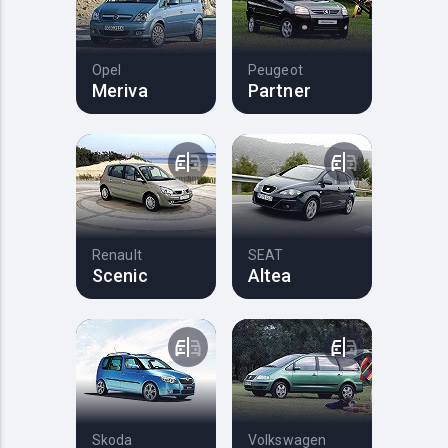
Opel
Peugeot
Meriva
Partner
Renault
SEAT
Scenic
Altea
Skoda
Volkswagen