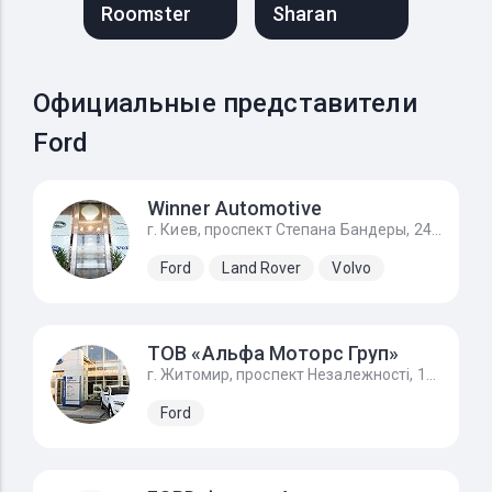
Roomster
Sharan
Официальные представители
Ford
Winner Automotive
г. Киев, проспект Степана Бандеры, 24Д
Ford
Land Rover
Volvo
ТОВ «Альфа Моторс Груп»
г. Житомир, проспект Незалежності, 168а/1, FORD - Форд Житомир
Ford