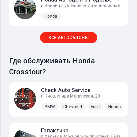
г. Винница, ул. Воинов-Интернационалистов, 2г
Honda
ВСЕ АВТОСАЛОНЫ
Где обслуживать Honda
Crosstour?
Check Auto Service
г. Киев, улица Малинская, 20
BMW
Chevrolet
Ford
Honda
Hyu
Галактика
г. Харьков, Московский проспект, 138а