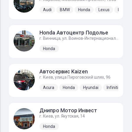
Audi
BMW
Honda
Lexus
Merced
Honda Автоцентр Подолье
г. Винница, ул. Воинов-Интернационалистов, 2г
Honda
Автосервис Kaizen
г. Киев, улица Пироговский шлях, 96
Acura
Honda
Hyundai
Infiniti
Ki
Днипро Мотор Инвест
г. Киев, ул. Якутская, 14
Honda