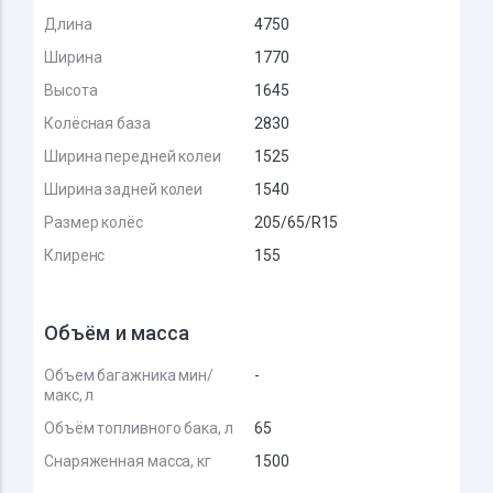
Длина
4750
Ширина
1770
Высота
1645
Колёсная база
2830
Ширина передней колеи
1525
Ширина задней колеи
1540
Размер колёс
205/65/R15
Клиренс
155
Объём и масса
Объем багажника мин/
-
макс, л
Объём топливного бака, л
65
Снаряженная масса, кг
1500