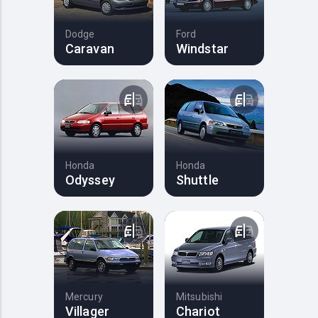
Dodge
Ford
Caravan
Windstar
Honda
Honda
Odyssey
Shuttle
Mercury
Mitsubishi
Villager
Chariot