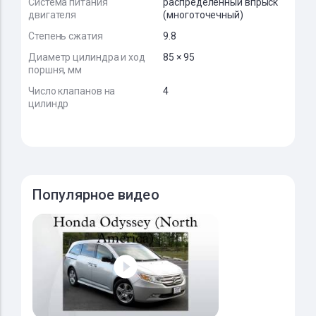
Система питания
распределенный впрыск
двигателя
(многоточечный)
Степень сжатия
9.8
Диаметр цилиндра и ход
85 × 95
поршня, мм
Число клапанов на
4
цилиндр
Популярное видео