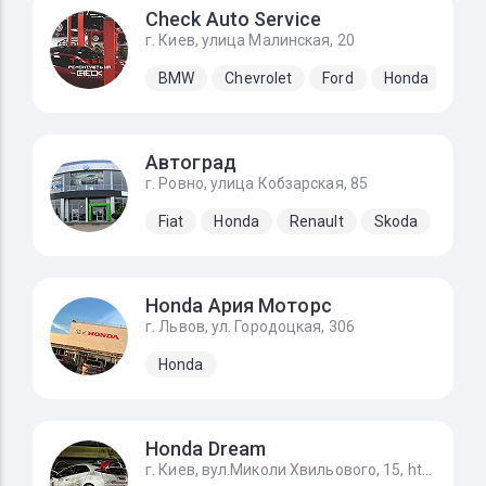
Check Auto Service
г. Киев, улица Малинская, 20
BMW
Chevrolet
Ford
Honda
Hyu
Автоград
г. Ровно, улица Кобзарская, 85
Fiat
Honda
Renault
Skoda
Honda Ария Моторс
г. Львов, ул. Городоцкая, 306
Honda
Honda Dream
г. Киев, вул.Миколи Хвильового, 15, https://g.page/STO_Honda?share