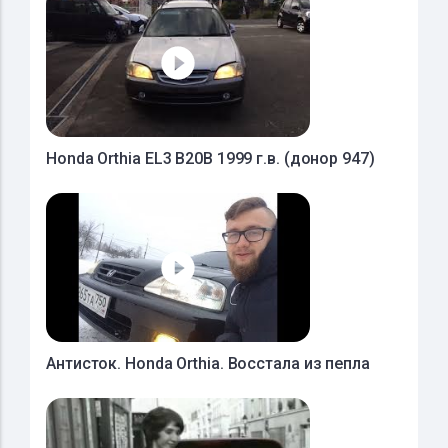
Honda Orthia EL3 B20B 1999 г.в. (донор 947)
Антисток. Honda Orthia. Восстала из пепла