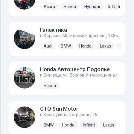
Acura
Honda
Hyundai
Infiniti
Ki
Галактика
г. Харьков, Московский проспект, 138а
Audi
BMW
Honda
Lexus
Merced
Honda Автоцентр Подолье
г. Винница, ул. Воинов-Интернационалистов, 2г
Honda
СТО Sun Motor
г. Киев, улица Островная, 16
BMW
Honda
Infiniti
Lexus
Mazd