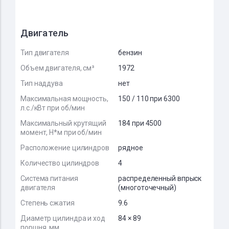
Двигатель
Тип двигателя
бензин
Объем двигателя, см³
1972
Тип наддува
нет
Максимальная мощность,
150 / 110 при 6300
л.с./кВт при об/мин
Максимальный крутящий
184 при 4500
момент, Н*м при об/мин
Расположение цилиндров
рядное
Количество цилиндров
4
Система питания
распределенный впрыск
двигателя
(многоточечный)
Степень сжатия
9.6
Диаметр цилиндра и ход
84 × 89
поршня, мм