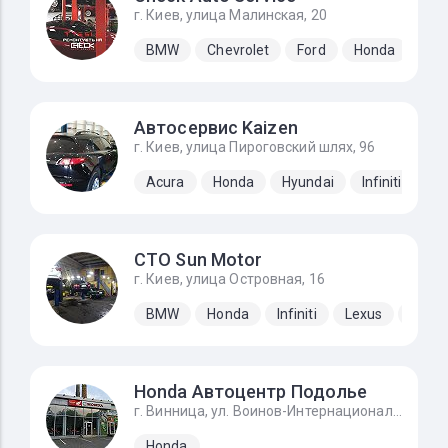
г. Киев, улица Малинская, 20
BMW
Chevrolet
Ford
Honda
Hyu
Автосервис Kaizen
г. Киев, улица Пироговский шлях, 96
Acura
Honda
Hyundai
Infiniti
Ki
СТО Sun Motor
г. Киев, улица Островная, 16
BMW
Honda
Infiniti
Lexus
Mazd
Honda Автоцентр Подолье
г. Винница, ул. Воинов-Интернационалистов, 2г
Honda