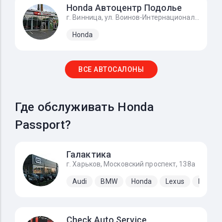
Honda Автоцентр Подолье
г. Винница, ул. Воинов-Интернационалистов, 2г
Honda
ВСЕ АВТОСАЛОНЫ
Где обслуживать Honda
Passport?
Галактика
г. Харьков, Московский проспект, 138а
Audi
BMW
Honda
Lexus
Merced
Check Auto Service