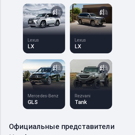
Lexus
Lexus
LX
LX
Mercedes-Benz
Rezvani
GLS
Tank
Официальные представители