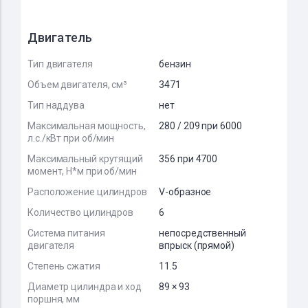
Двигатель
Тип двигателя
бензин
Объем двигателя, см³
3471
Тип наддува
нет
Максимальная мощность,
280 / 209 при 6000
л.с./кВт при об/мин
Максимальный крутящий
356 при 4700
момент, Н*м при об/мин
Расположение цилиндров
V-образное
Количество цилиндров
6
Система питания
непосредственный
двигателя
впрыск (прямой)
Степень сжатия
11.5
Диаметр цилиндра и ход
89 × 93
поршня, мм