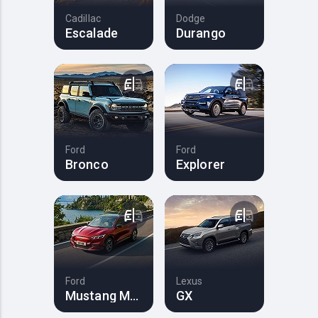
Cadillac
Dodge
Escalade
Durango
Ford
Ford
Bronco
Explorer
Ford
Lexus
Mustang Mach-E
GX