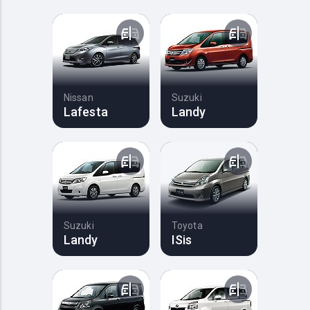
Nissan
Suzuki
Lafesta
Landy
Suzuki
Toyota
Landy
ISis