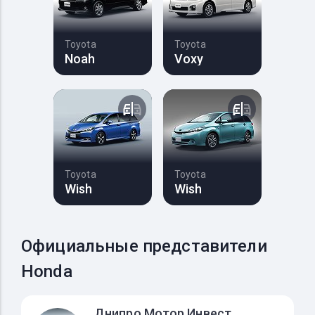
Toyota
Toyota
Noah
Voxy
Toyota
Toyota
Wish
Wish
Официальные представители
Honda
Днипро Мотор Инвест