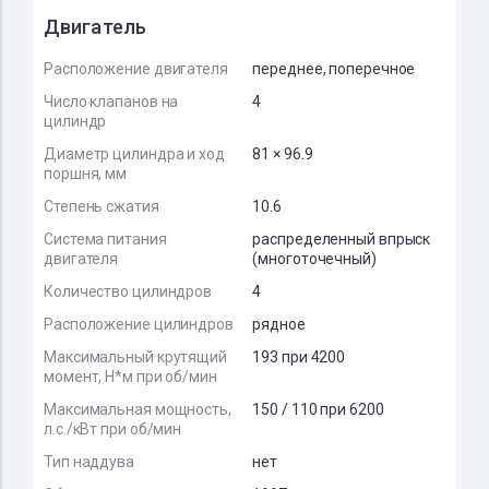
Двигатель
Расположение двигателя
переднее, поперечное
Число клапанов на
4
цилиндр
Диаметр цилиндра и ход
81 × 96.9
поршня, мм
Степень сжатия
10.6
Система питания
распределенный впрыск
двигателя
(многоточечный)
Количество цилиндров
4
Расположение цилиндров
рядное
Максимальный крутящий
193 при 4200
момент, Н*м при об/мин
Максимальная мощность,
150 / 110 при 6200
л.с./кВт при об/мин
Тип наддува
нет