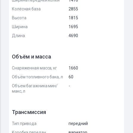
Ширина передней колеи
1470
Колёсная база
2855
Высота
1815
Ширина
1695
Длина
4690
Объём и масса
Снаряженная масса, кг
1660
Объём топливного бака, л
60
Объем багажника мин/
-
макс, л
Трансмиссия
Тип привода
передний
Коробка передач
вариатор