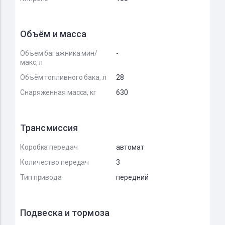
Объём и масса
Объем багажника мин/
-
макс, л
Объём топливного бака, л
28
Снаряженная масса, кг
630
Трансмиссия
Коробка передач
автомат
Количество передач
3
Тип привода
передний
Подвеска и тормоза