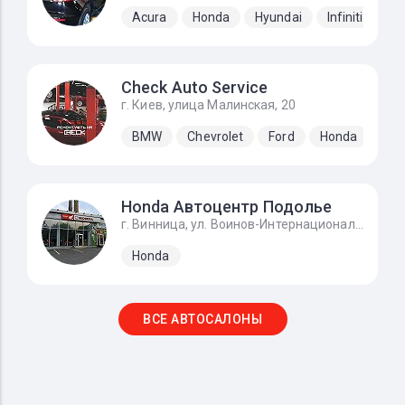
Acura
Honda
Hyundai
Infiniti
Ki
Check Auto Service
г. Киев, улица Малинская, 20
BMW
Chevrolet
Ford
Honda
Hyu
Honda Автоцентр Подолье
г. Винница, ул. Воинов-Интернационалистов, 2г
Honda
ВСЕ АВТОСАЛОНЫ