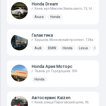
Honda Dream
г. Киев, вул.Миколи Хвильового, 15, https://g.page/STO_Honda?share
Acura
Honda
Галактика
г. Харьков, Московский проспект, 138а
Audi
BMW
Honda
Lexus
Merced
Honda Ария Моторс
г. Львов, ул. Городоцкая, 306
Honda
Автосервис Kaizen
г. Киев, улица Пироговский шлях, 96