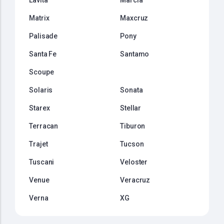
Lavita
Marcia
Matrix
Maxcruz
Palisade
Pony
Santa Fe
Santamo
Scoupe
Solaris
Sonata
Starex
Stellar
Terracan
Tiburon
Trajet
Tucson
Tuscani
Veloster
Venue
Veracruz
Verna
XG