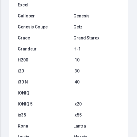
Excel
Galloper
Genesis
Genesis Coupe
Getz
Grace
Grand Starex
Grandeur
H-1
H200
i10
i20
i30
i30 N
i40
IONIQ
IONIQ 5
ix20
ix35
ix55
Kona
Lantra