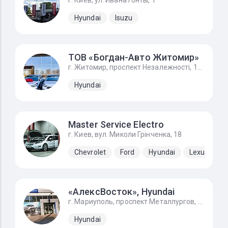
г. Киев, ул. Ивана Гонты, 1
Hyundai
Isuzu
ТОВ «Богдан-Авто Житомир»
г. Житомир, проспект Незалежності, 170А, Hyundai - Хюндай Житомир
Hyundai
Master Service Electro
г. Киев, вул. Миколи Грінченка, 18
Chevrolet
Ford
Hyundai
Lexus
N
«АлексВосток», Hyundai
г. Мариуполь, проспект Металлургов, 196а
Hyundai