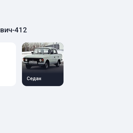
вич-412
Седан