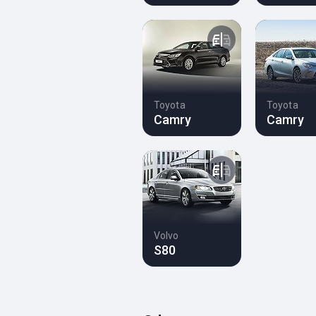
Toyota
Toyota
Camry
Camry
Volvo
S80