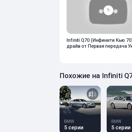
Infiniti Q70 (Инфинити Кью 70
драйв от Первая передача У
Похожие на Infiniti 
BMW
BMW
5 серии
5 серии