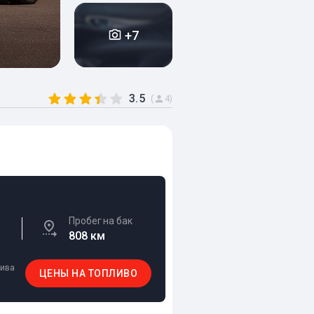
+7
3.5
(
4)
Пробег на бак
808 км
лива
ЦЕНЫ НА ТОПЛИВО