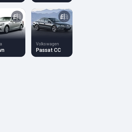
a
Volkswagen
wn
Passat CC