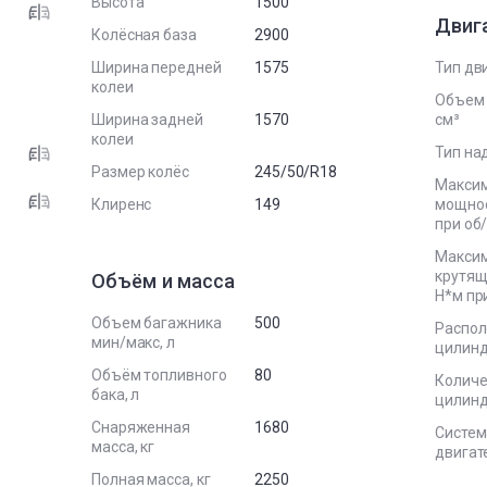
Высота
1500
Двиг
Колёсная база
2900
Ширина передней
1575
Тип дв
колеи
Объем 
Ширина задней
1570
см³
колеи
Тип на
Размер колёс
245/50/R18
Макси
Клиренс
149
мощност
при об
Макси
крутящ
Объём и масса
Н*м пр
Объем багажника
500
Распо
мин/макс, л
цилин
Объём топливного
80
Количе
бака, л
цилин
Снаряженная
1680
Систем
масса, кг
двигат
Полная масса, кг
2250