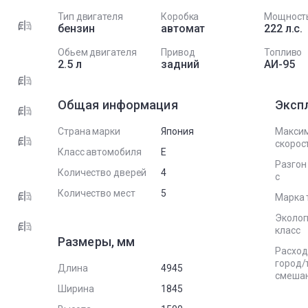
Тип двигателя
Коробка
Мощност
бензин
автомат
222 л.с.
Обьем двигателя
Привод
Топливо
2.5 л
задний
АИ-95
Общая информация
Эксп
Страна марки
Япония
Макси
скорост
Класс автомобиля
E
Разгон 
Количество дверей
4
с
Количество мест
5
Марка 
Эколог
класс
Размеры, мм
Расход
город/
Длина
4945
смеша
Ширина
1845