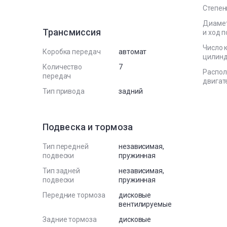
Степен
Диаме
Трансмиссия
и ход 
Число 
Коробка передач
автомат
цилин
Количество
7
Распо
передач
двигат
Тип привода
задний
Подвеска и тормоза
Тип передней
независимая,
подвески
пружинная
Тип задней
независимая,
подвески
пружинная
Передние тормоза
дисковые
вентилируемые
Задние тормоза
дисковые