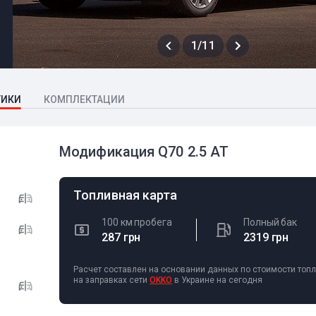
1/11
ТИКИ
КОМПЛЕКТАЦИИ
Модификация Q70 2.5 AT
Топливная карта
100 км пробега
Полный бак
287 грн
2319 грн
Расчет составлен на основании данных по стоимости топ
на заправках сети
OKKO
в Украине на сегодня