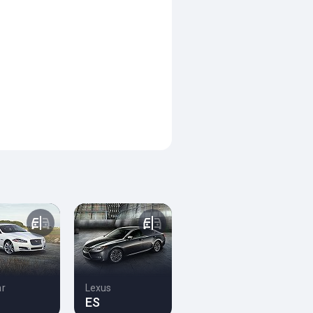
ar
Lexus
ES