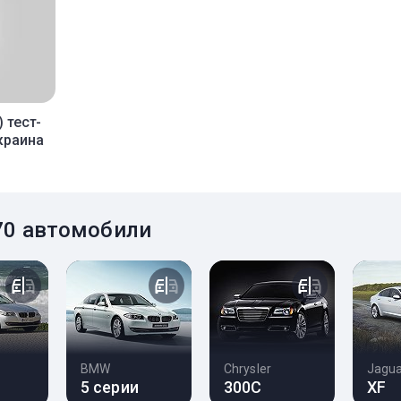
) тест-
краина
Q70 автомобили
BMW
Chrysler
Jagu
5 серии
300C
XF