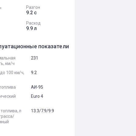
ь
Разгон
9.2 с
Расход
9.9 л
луатационные показатели
мальная
231
ь, км/ч
до 100 км/ч,
9.2
топлива
АИ-95
ический
Euro 4
 топлива, л
13.3/7.9/9.9
трасса/
нный