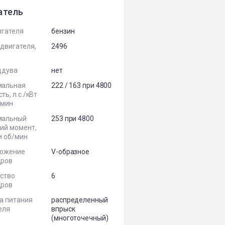
атель
игателя
бензин
двигателя,
2496
ддува
нет
мальная
222 / 163 при 4800
ь, л.с./кВт
/мин
мальный
253 при 4800
ий момент,
и об/мин
ложение
V-образное
дров
ство
6
дров
а питания
распределенный
еля
впрыск
(многоточечный)