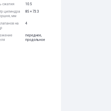
ь сжатия
10.5
тр цилиндра
85 × 73.3
поршня, мм
клапанов на
4
др
ложение
переднее,
еля
продольное