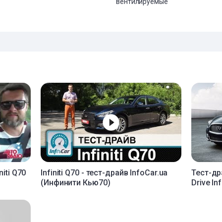
вентилируемые
iti Q70
Infiniti Q70 - тест-драйв InfoCar.ua
Тест-др
(Инфинити Кью70)
Drive Inf