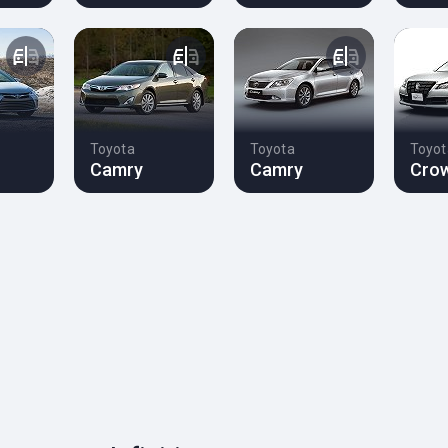
Toyota
Toyota
Toyot
Camry
Camry
Cro