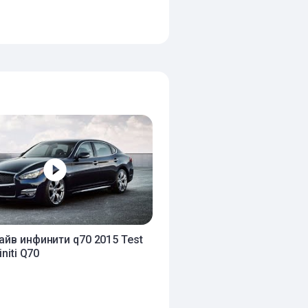
айв инфинити q70 2015 Test
initi Q70