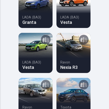
LADA (ВАЗ)
LADA (ВАЗ)
Granta
Vesta
LADA (ВАЗ)
Ravon
Vesta
Nexia R3
Ravon
Toyota