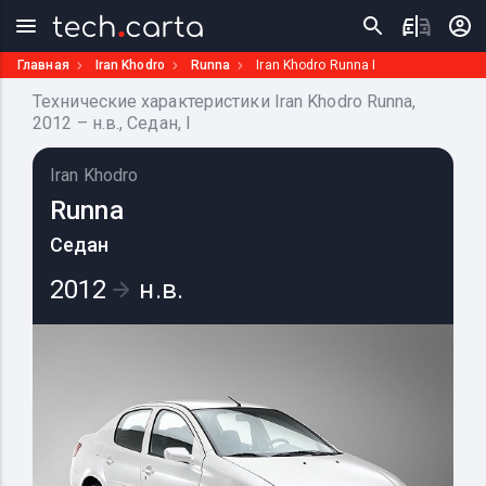
Главная
Iran Khodro
Runna
Iran Khodro Runna I
Технические характеристики Iran Khodro Runna,
2012 – н.в., Седан, I
Iran Khodro
Runna
Седан
2012
н.в.