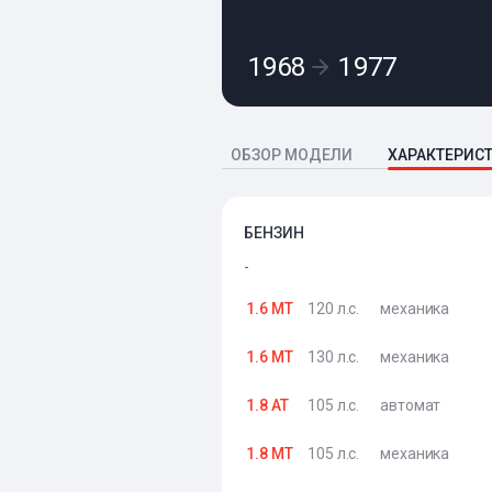
1968
1977
ОБЗОР МОДЕЛИ
ХАРАКТЕРИС
БЕНЗИН
-
1.6 MT
120 л.с.
механика
1.6 MT
130 л.с.
механика
1.8 AT
105 л.с.
автомат
1.8 MT
105 л.с.
механика