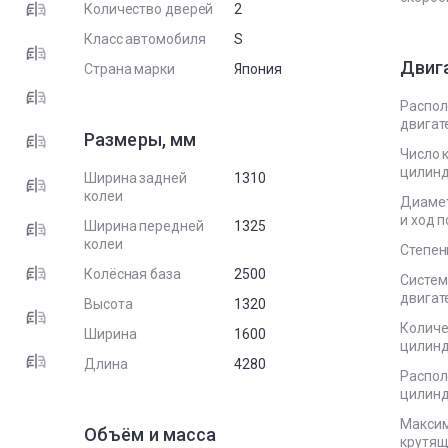
Количество дверей
2
Класс автомобиля
S
Двиг
Страна марки
Япония
Распо
двигат
Размеры, мм
Число 
цилин
Ширина задней
1310
колеи
Диаме
и ход 
Ширина передней
1325
колеи
Степен
Колёсная база
2500
Систем
двигат
Высота
1320
Количе
Ширина
1600
цилин
Длина
4280
Распо
цилин
Макси
Объём и масса
крутящ