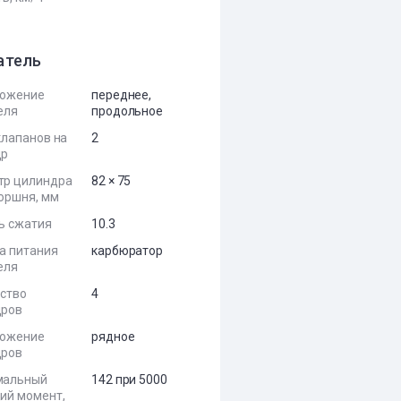
атель
ложение
переднее,
еля
продольное
клапанов на
2
др
тр цилиндра
82 × 75
поршня, мм
ь сжатия
10.3
а питания
карбюратор
еля
ство
4
дров
ложение
рядное
дров
мальный
142 при 5000
ий момент,