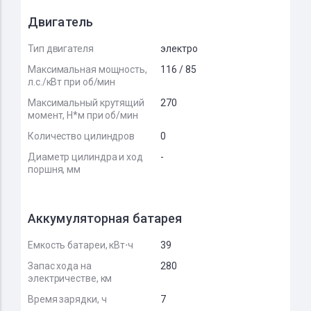
Двигатель
Тип двигателя
электро
Максимальная мощность,
116 / 85
л.с./кВт при об/мин
Максимальный крутящий
270
момент, Н*м при об/мин
Количество цилиндров
0
Диаметр цилиндра и ход
-
поршня, мм
Аккумуляторная батарея
Емкость батареи, кВт⋅ч
39
Запас хода на
280
электричестве, км
Время зарядки, ч
7