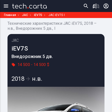
Главная
JAC
iEV7S
JAC iEV7S I
Технические характеристики JAC iEV7S, 2018 –
н.в., Внедорожник 5 дв., I
JAC
iEV7S
Внедорожник 5 дв.
14 500 - 14 500 $
2018
н.в.