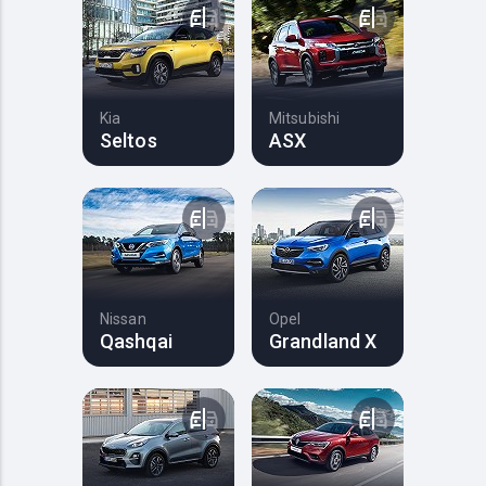
Kia
Mitsubishi
Seltos
ASX
Nissan
Opel
Qashqai
Grandland X