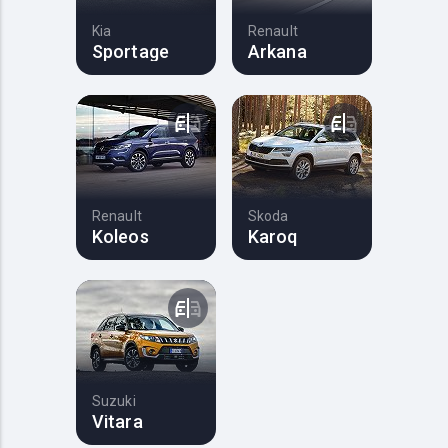
Kia
Renault
Sportage
Arkana
Renault
Skoda
Koleos
Karoq
Suzuki
Vitara