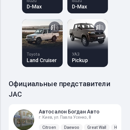
Isuzu
Isuzu
D-Max
D-Max
Toyota
УАЗ
Land Cruiser
Pickup
Официальные представители
JAC
Автосалон Богдан Авто
г. Киев, ул. Павла Усенко, 8
Citroen
Daewoo
Great Wall
Hyundai