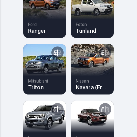
Ford
Foton
Ranger
Tunland
Mitsubishi
Nissan
Triton
Navara (Frontier)