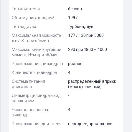
Тип двигателя
бензин
Объем двигателя, см³
1997
Тип наддува
турбонаддув
Максимальная мощность,
177 / 130 при 5000
л.с./кВт при об/мин
Максимальный крутящий
290 при 1800 – 4000
момент, Н*м при об/мин
Расположение цилиндров
рядное
Количество цилиндров
4
Система питания
распределенный впрыск
двигателя
(многоточечный)
Диаметр цилиндра и ход
-
поршня, мм
Число клапанов на
4
цилиндр
Расположение двигателя
переднее, продольное