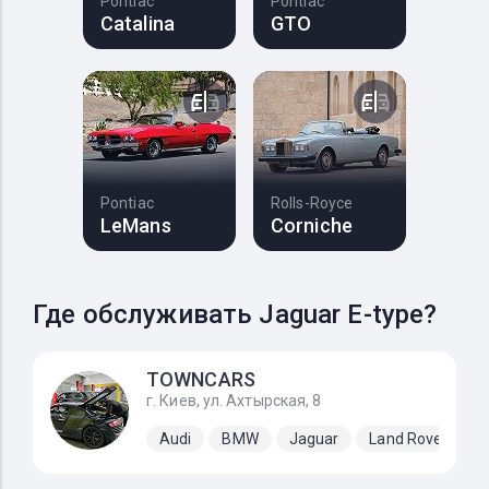
Pontiac
Pontiac
Catalina
GTO
Pontiac
Rolls-Royce
LeMans
Corniche
Где обслуживать Jaguar E-type?
TOWNCARS
г. Киев, ул. Ахтырская, 8
Audi
BMW
Jaguar
Land Rover
M