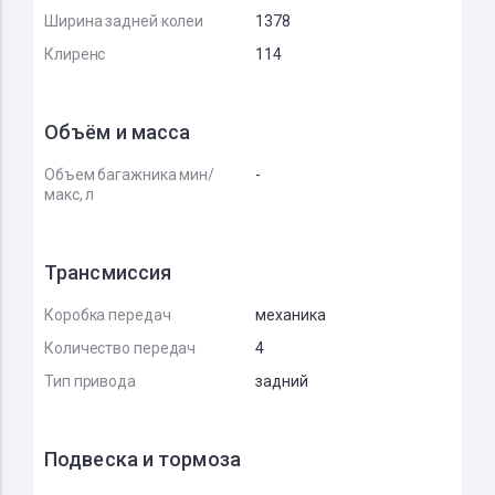
Ширина задней колеи
1378
Клиренс
114
Объём и масса
Объем багажника мин/
-
макс, л
Трансмиссия
Коробка передач
механика
Количество передач
4
Тип привода
задний
Подвеска и тормоза