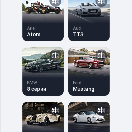
Ariel
Audi
Atom
TTS
BMW
Ford
8 серии
Mustang