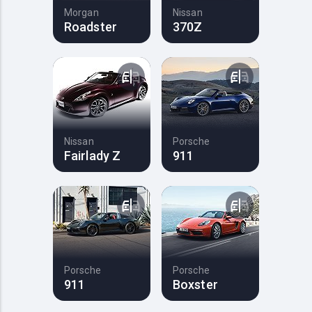
Morgan
Nissan
Roadster
370Z
Nissan
Porsche
Fairlady Z
911
Porsche
Porsche
911
Boxster