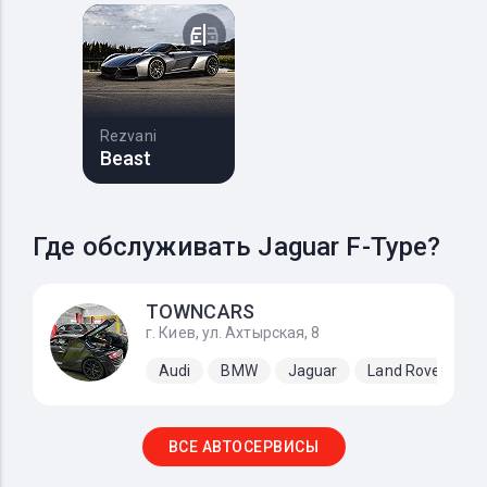
Rezvani
Beast
Где обслуживать Jaguar F-Type?
TOWNCARS
г. Киев, ул. Ахтырская, 8
Audi
BMW
Jaguar
Land Rover
M
ВСЕ АВТОСЕРВИСЫ