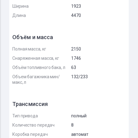
Ширина
1923
Длина
4470
Объём и масса
Полная масса, кг
2150
Снаряженная масса, кг
1746
Объём топливного бака, л
63
Объем багажника мин/
132/233
макс, л
Трансмиссия
Тип привода
полный
Количество передач
8
Коробка передач
автомат