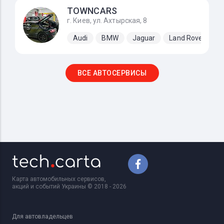
TOWNCARS
г. Киев, ул. Ахтырская, 8
Audi
BMW
Jaguar
Land Rover
M
ВСЕ АВТОСЕРВИСЫ
Карта автомобильных сервисов,
акций и событий Украины © 2018 - 2026
Для автовладельцев