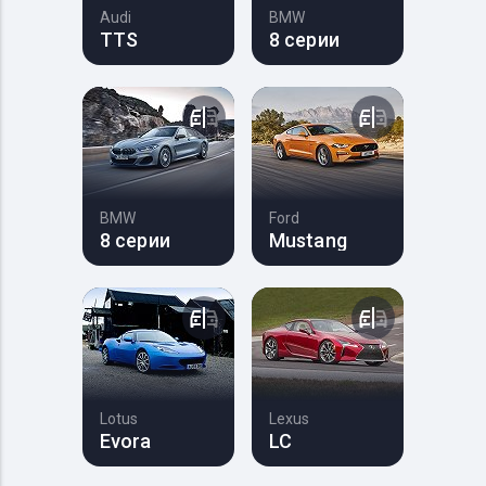
Audi
BMW
TTS
8 серии
BMW
Ford
8 серии
Mustang
Lotus
Lexus
Evora
LC