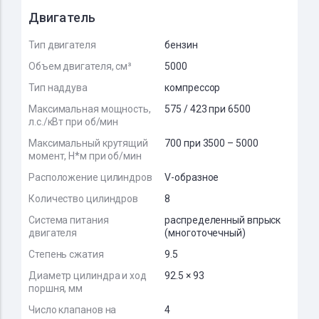
Двигатель
Тип двигателя
бензин
Объем двигателя, см³
5000
Тип наддува
компрессор
Максимальная мощность,
575 / 423 при 6500
л.с./кВт при об/мин
Максимальный крутящий
700 при 3500 – 5000
момент, Н*м при об/мин
Расположение цилиндров
V-образное
Количество цилиндров
8
Система питания
распределенный впрыск
двигателя
(многоточечный)
Степень сжатия
9.5
Диаметр цилиндра и ход
92.5 × 93
поршня, мм
Число клапанов на
4