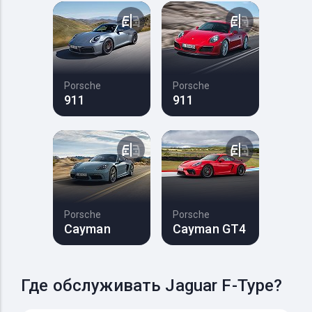
Porsche
Porsche
911
911
Porsche
Porsche
Cayman
Cayman GT4
Где обслуживать Jaguar F-Type?