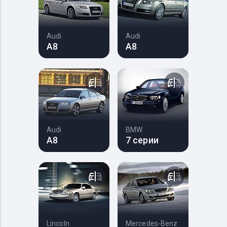
Audi
Audi
A8
A8
Audi
BMW
A8
7 серии
Lincoln
Mercedes-Benz