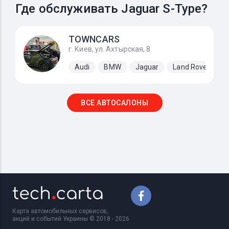
Где обслуживать Jaguar S-Type?
TOWNCARS
г. Киев, ул. Ахтырская, 8
Audi
BMW
Jaguar
Land Rover
M
ВСЕ АВТОСАЛОНЫ
Карта автомобильных сервисов,
акций и событий Украины © 2018 - 2026