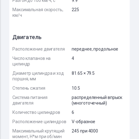
Разгон до 100 км/ч, с
9.9
Максимальная скорость,
225
км/ч
Двигатель
Расположение двигателя
переднее, продольное
Число клапанов на
4
цилиндр
Диаметр цилиндра и ход
81.65 × 79.5
поршня, мм
Степень сжатия
10.5
Система питания
распределенный впрыск
двигателя
(многоточечный)
Количество цилиндров
6
Расположение цилиндров
V-образное
Максимальный крутящий
245 при 4000
момент, Н*м при об/мин