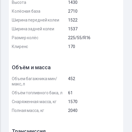
Высота
1430
Колёсная база
2710
Ширина передней колеи
1522
Ширина задней колеи
1537
Размер колёс
225/55/R16
Клиренс
170
Объём и масса
Объем багажника мин/
452
макс, л
Объём топливного бака, л
61
Снаряженная масса, кг
1570
Полная масса, кг
2040
Трансмиссия