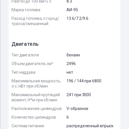
Разгон до 100 км/ч, с
8.3
Марка топлива
АИ-95
Расход топлива, л город/
13.6/7.2/9.6
трасса/смешанный
Двигатель
Тип двигателя
бензин
Объем двигателя, см³
2496
Тип наддува
нет
Максимальная мощность,
196 / 144 при 6800
л.с./кВт при об/мин
Максимальный крутящий
241 при 3000
момент, Н*м при об/мин
Расположение цилиндров
V-образное
Количество цилиндров
6
Система питания
распределенный впрыск