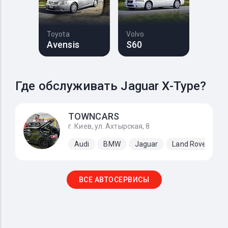
Toyota
Volvo
Avensis
S60
Где обслуживать Jaguar X-Type?
TOWNCARS
г. Киев, ул. Ахтырская, 8
Audi
BMW
Jaguar
Land Rover
M
ВСЕ АВТОСЕРВИСЫ