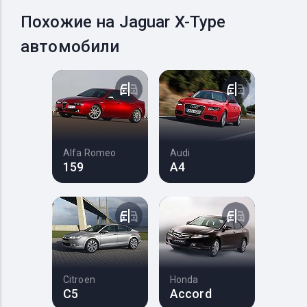
Похожие на Jaguar X-Type
автомобили
Alfa Romeo
Audi
159
A4
Citroen
Honda
C5
Accord