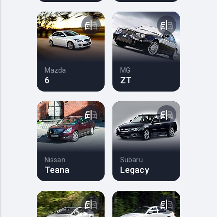
Mazda
MG
6
ZT
Nissan
Subaru
Teana
Legacy