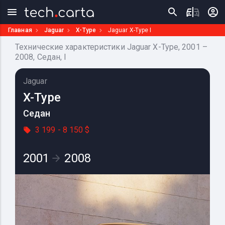
Главная
Jaguar
X-Type
Jaguar X-Type I
Технические характеристики Jaguar X-Type, 2001 –
2008, Седан, I
Jaguar
X-Type
Седан
3 199 - 8 150 $
2001
2008