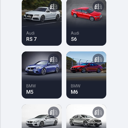
Audi
Audi
RS 7
S6
BMW
BMW
M5
M6