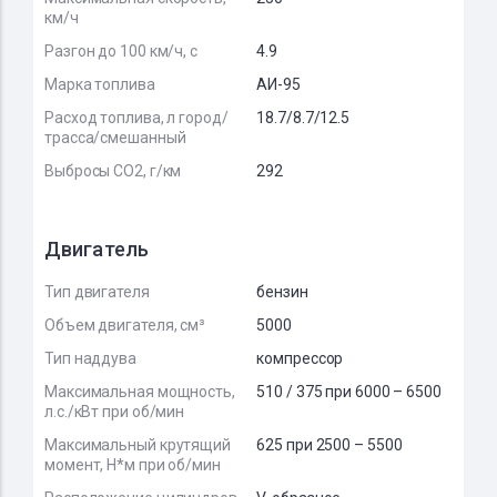
км/ч
Разгон до 100 км/ч, с
4.9
Марка топлива
АИ-95
Расход топлива, л город/
18.7/8.7/12.5
трасса/смешанный
Выбросы CO2, г/км
292
Двигатель
Тип двигателя
бензин
Объем двигателя, см³
5000
Тип наддува
компрессор
Максимальная мощность,
510 / 375 при 6000 – 6500
л.с./кВт при об/мин
Максимальный крутящий
625 при 2500 – 5500
момент, Н*м при об/мин