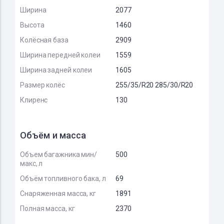
Ширина
2077
Высота
1460
Колёсная база
2909
Ширина передней колеи
1559
Ширина задней колеи
1605
Размер колёс
255/35/R20 285/30/R20
Клиренс
130
Объём и масса
Объем багажника мин/
500
макс, л
Объём топливного бака, л
69
Снаряженная масса, кг
1891
Полная масса, кг
2370