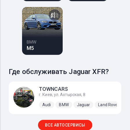
BMW
M5
Где обслуживать Jaguar XFR?
TOWNCARS
г. Киев, ул. Ахтырская, 8
Audi
BMW
Jaguar
Land Rover
M
ВСЕ АВТОСЕРВИСЫ