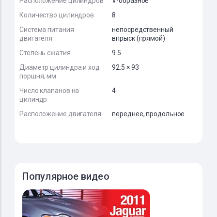
Расположение цилиндров
V-образное
Количество цилиндров
8
Система питания
непосредственный
двигателя
впрыск (прямой)
Степень сжатия
9.5
Диаметр цилиндра и ход
92.5 × 93
поршня, мм
Число клапанов на
4
цилиндр
Расположение двигателя
переднее, продольное
Популярное видео